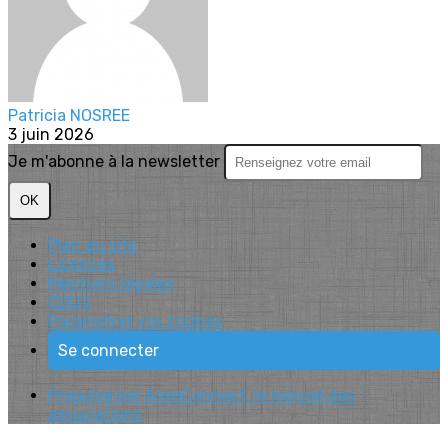
Patricia NOSREE
3 juin 2026
Je m'abonne à la newsletter
OK
Plan du site
Licences
Mentions légales
CGUV
Paramétrer vos cookies
Se connecter
Propulsé par AssoConnect, le logiciel des
associations