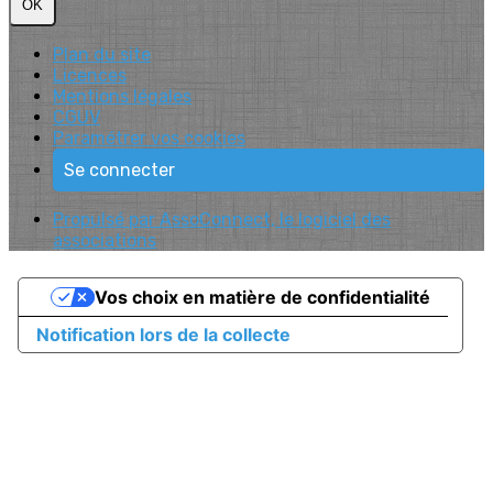
OK
Plan du site
Licences
Mentions légales
CGUV
Paramétrer vos cookies
Se connecter
Propulsé par AssoConnect, le logiciel des
associations
Vos choix en matière de confidentialité
Notification lors de la collecte