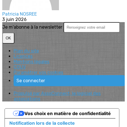
Patricia NOSREE
3 juin 2026
Je m'abonne à la newsletter
OK
Plan du site
Licences
Mentions légales
CGUV
Paramétrer vos cookies
Se connecter
Propulsé par AssoConnect, le logiciel des
associations
Vos choix en matière de confidentialité
Notification lors de la collecte