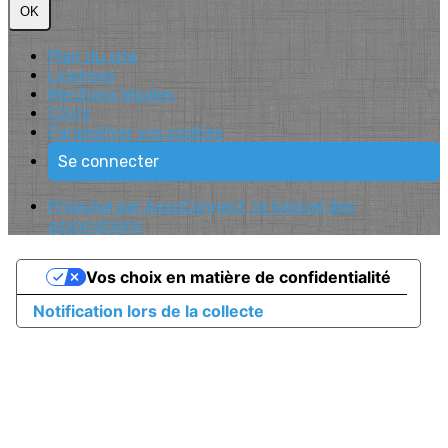
OK
Plan du site
Licences
Mentions légales
CGUV
Paramétrer vos cookies
Se connecter
Propulsé par AssoConnect, le logiciel des
associations
Vos choix en matière de confidentialité
Notification lors de la collecte