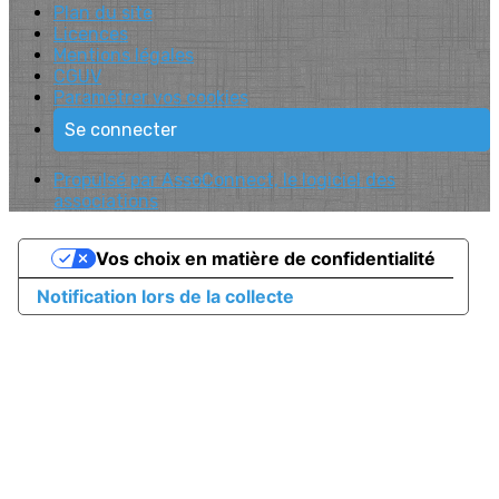
Plan du site
Licences
Mentions légales
CGUV
Paramétrer vos cookies
Se connecter
Propulsé par AssoConnect, le logiciel des
associations
Vos choix en matière de confidentialité
Notification lors de la collecte