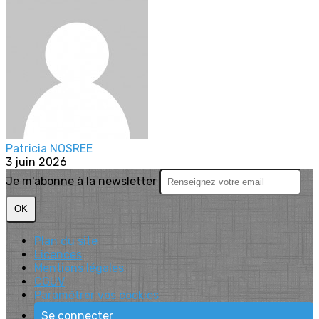
Patricia NOSREE
3 juin 2026
Je m'abonne à la newsletter
OK
Plan du site
Licences
Mentions légales
CGUV
Paramétrer vos cookies
Se connecter