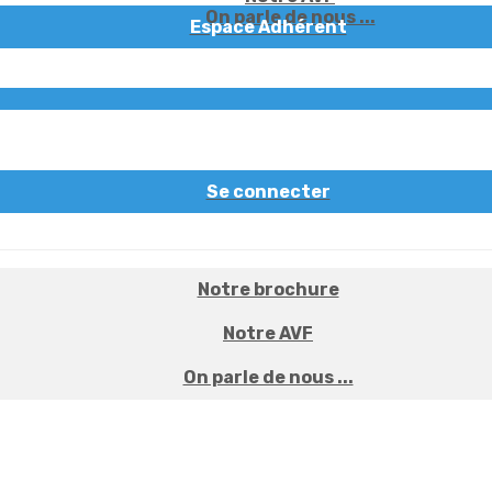
On parle de nous ...
Espace Adhérent
Se connecter
Notre brochure
Notre AVF
On parle de nous ...