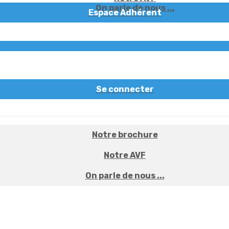
On parle de nous ...
Espace Adhérent
Se connecter
Notre brochure
Notre AVF
On parle de nous ...