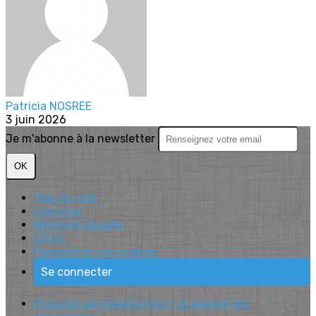
Patricia NOSREE
3 juin 2026
Je m'abonne à la newsletter
OK
Plan du site
Licences
Mentions légales
CGUV
Paramétrer vos cookies
Se connecter
Propulsé par AssoConnect, le logiciel des