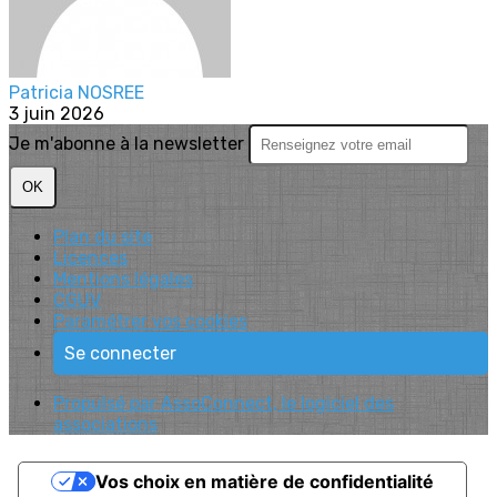
Patricia NOSREE
3 juin 2026
Je m'abonne à la newsletter
OK
Plan du site
Licences
Mentions légales
CGUV
Paramétrer vos cookies
Se connecter
Propulsé par AssoConnect, le logiciel des
associations
Vos choix en matière de confidentialité