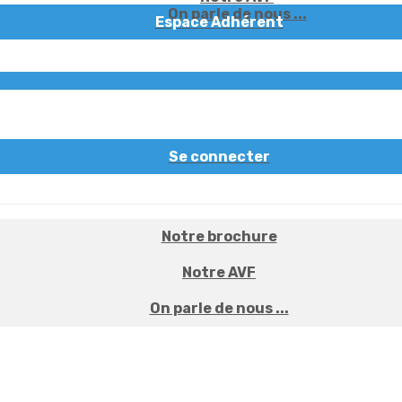
On parle de nous ...
Espace Adhérent
Se connecter
Notre brochure
Notre AVF
On parle de nous ...