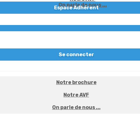
On parle de nous ...
Espace Adhérent
Se connecter
Notre brochure
Notre AVF
On parle de nous ...