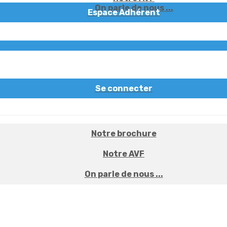
On parle de nous ...
Espace Adhérent
Se connecter
Notre brochure
Notre AVF
On parle de nous ...