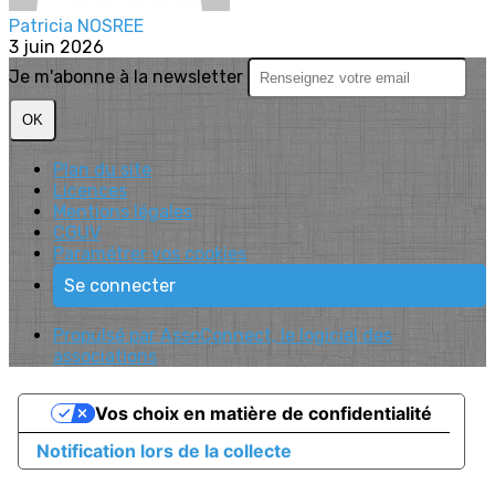
Patricia NOSREE
3 juin 2026
Je m'abonne à la newsletter
OK
Plan du site
Licences
Mentions légales
CGUV
Paramétrer vos cookies
Se connecter
Propulsé par AssoConnect, le logiciel des
associations
Vos choix en matière de confidentialité
Notification lors de la collecte