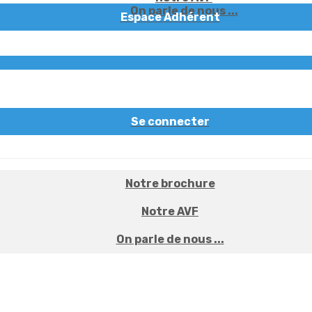
On parle de nous ...
Espace Adhérent
Se connecter
Notre brochure
Notre AVF
On parle de nous ...