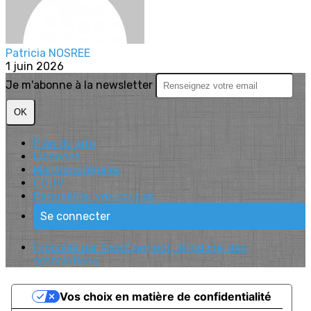
Patricia NOSREE
1 juin 2026
Je m'abonne à la newsletter
OK
Plan du site
Licences
Mentions légales
CGUV
Paramétrer vos cookies
Se connecter
Propulsé par AssoConnect, le logiciel des
associations
Vos choix en matière de confidentialité