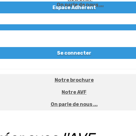
On parle de nous ...
Espace Adhérent
Se connecter
Notre brochure
Notre AVF
On parle de nous ...